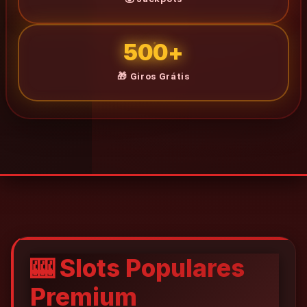
500+
📱 DOWNLOAD
🎁 Giros Grátis
APK
Download
Baixar
Instalar
🎰 Slots Populares
Premium
🌐 SOCIAL & CONTATO