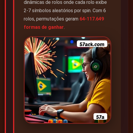
dinâmicas de rolos onde cada rolo exibe
2-7 símbolos aleatórios por spin. Com 6
rolos, permutações geram
64-117.649
formas de ganhar
.