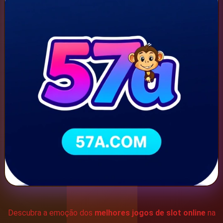
Game
Lottery
👤 CONTA
Login
Cadastro
Bônus
Descubra a emoção dos
melhores jogos de slot online
na