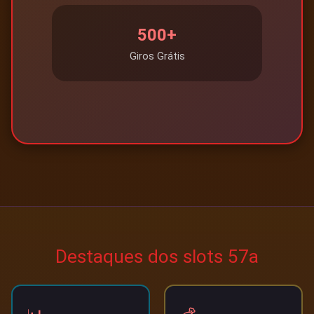
500+
Giros Grátis
Destaques dos slots 57a