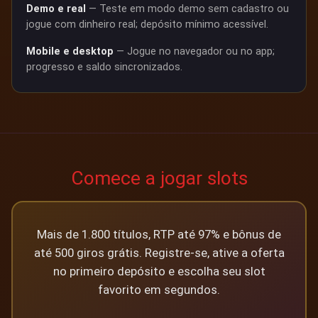
Demo e real
— Teste em modo demo sem cadastro ou
jogue com dinheiro real; depósito mínimo acessível.
Mobile e desktop
— Jogue no navegador ou no app;
progresso e saldo sincronizados.
Comece a jogar slots
Mais de 1.800 títulos, RTP até 97% e bônus de
até 500 giros grátis. Registre-se, ative a oferta
no primeiro depósito e escolha seu slot
favorito em segundos.