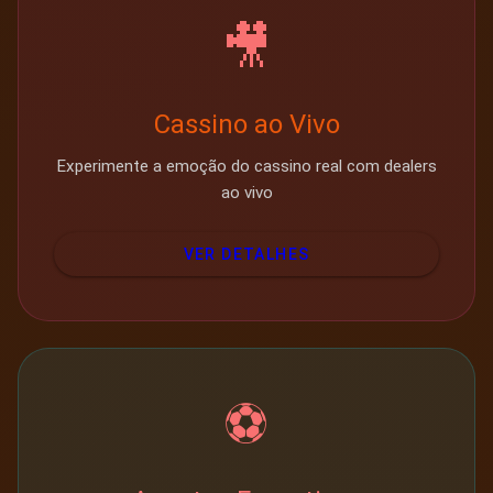
🎥
Cassino ao Vivo
Experimente a emoção do cassino real com dealers
ao vivo
VER DETALHES
⚽