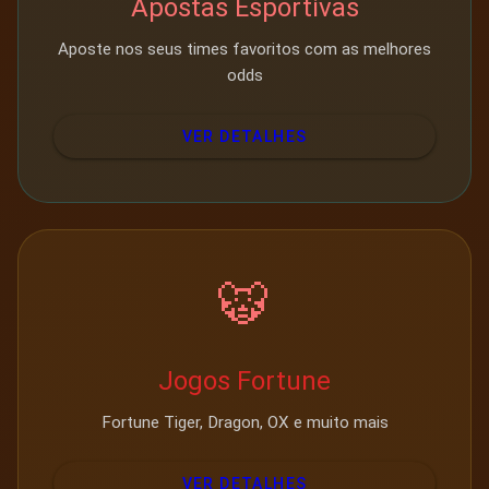
Apostas Esportivas
Aposte nos seus times favoritos com as melhores
odds
VER DETALHES
🐯
Jogos Fortune
Fortune Tiger, Dragon, OX e muito mais
VER DETALHES