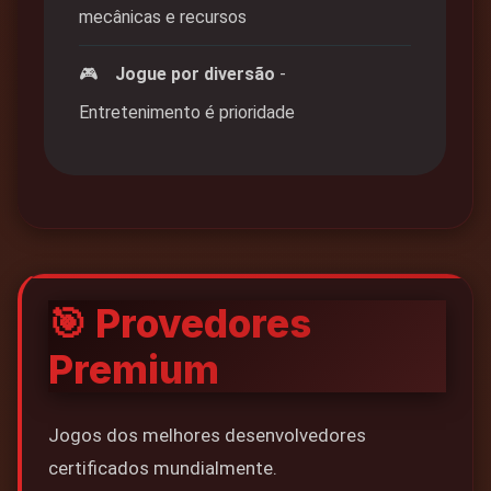
mecânicas e recursos
🎮
Jogue por diversão
-
Entretenimento é prioridade
🎯 Provedores
Premium
Jogos dos melhores desenvolvedores
certificados mundialmente.