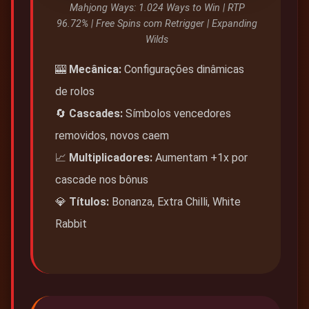
Mahjong Ways: 1.024 Ways to Win | RTP
96.72% | Free Spins com Retrigger | Expanding
Wilds
🎰
Mecânica:
Configurações dinâmicas
de rolos
🔄
Cascades:
Símbolos vencedores
removidos, novos caem
📈
Multiplicadores:
Aumentam +1x por
cascade nos bônus
💎
Títulos:
Bonanza, Extra Chilli, White
Rabbit