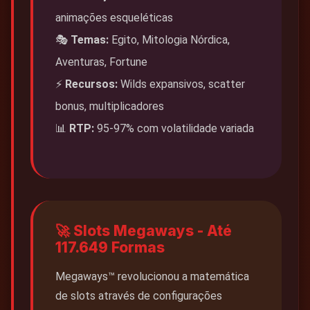
animações esqueléticas
🎭
Temas:
Egito, Mitologia Nórdica,
Aventuras, Fortune
⚡
Recursos:
Wilds expansivos, scatter
bonus, multiplicadores
📊
RTP:
95-97% com volatilidade variada
🚀 Slots Megaways - Até
117.649 Formas
Megaways™ revolucionou a matemática
de slots através de configurações