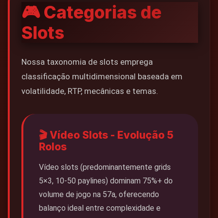
🎮 Categorias de
Slots
Nossa taxonomia de slots emprega
classificação multidimensional baseada em
volatilidade, RTP, mecânicas e temas.
🎬 Vídeo Slots - Evolução 5
Rolos
Vídeo slots (predominantemente grids
5×3, 10-50 paylines) dominam 75%+ do
volume de jogo na 57a, oferecendo
balanço ideal entre complexidade e