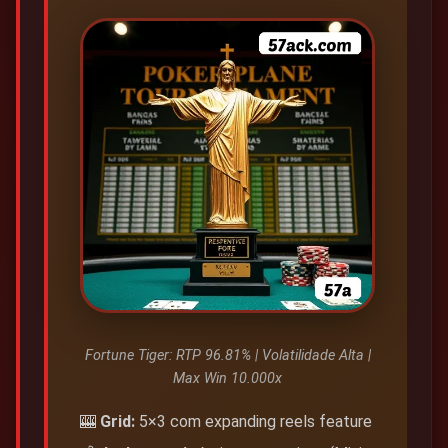
Fortune Tiger: RTP 96.81% | Volatilidade Alta |
Max Win 10.000x
🎰
Grid:
5×3 com expanding reels feature