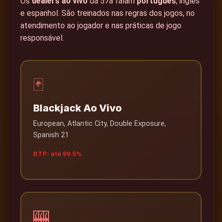
Os
dealers ao vivo
da 57a falam
português
, inglês
e espanhol. São treinados nas regras dos jogos, no
atendimento ao jogador e nas práticas de jogo
responsável.
🃏
Blackjack Ao Vivo
European, Atlantic City, Double Exposure,
Spanish 21
RTP: até 99.5%
🎰