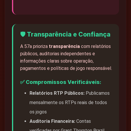
🛡️ Transparência e Confiança
A 57a prioriza
transparência
com relatórios
públicos, auditorias independentes e
informações claras sobre operação,
pagamentos e políticas de jogo responsável.
✅ Compromissos Verificáveis:
Relatórios RTP Públicos:
Publicamos
mensalmente os RTPs reais de todos
os jogos
Auditoria Financeira:
Contas
verificadas por Grant Thornton Brazil