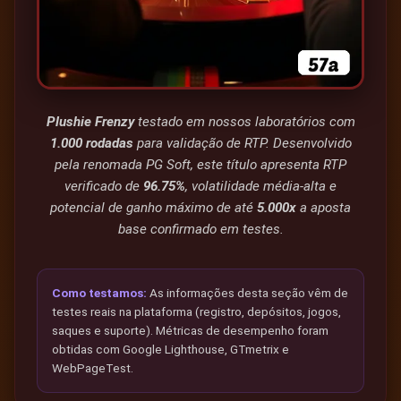
Plushie Frenzy
testado em nossos laboratórios com
1.000 rodadas
para validação de RTP. Desenvolvido
pela renomada
PG Soft
, este título apresenta RTP
verificado de
96.75%
, volatilidade média-alta e
potencial de ganho máximo de até
5.000x
a aposta
base confirmado em testes.
Como testamos:
As informações desta seção vêm de
testes reais na plataforma (registro, depósitos, jogos,
saques e suporte). Métricas de desempenho foram
obtidas com Google Lighthouse, GTmetrix e
WebPageTest.