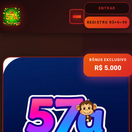
ENTRAR
REGISTRO R$+9~99
🎰 JOGOS
BÔNUS EXCLUSIVO
Slot
R$ 5.000
Cassino
Fortune
Jogos