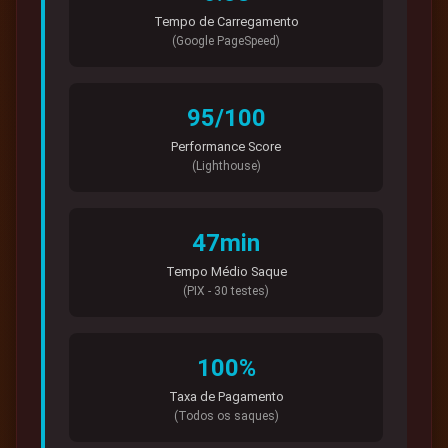
Tempo de Carregamento
(Google PageSpeed)
95/100
Performance Score
(Lighthouse)
47min
Tempo Médio Saque
(PIX - 30 testes)
100%
Taxa de Pagamento
(Todos os saques)