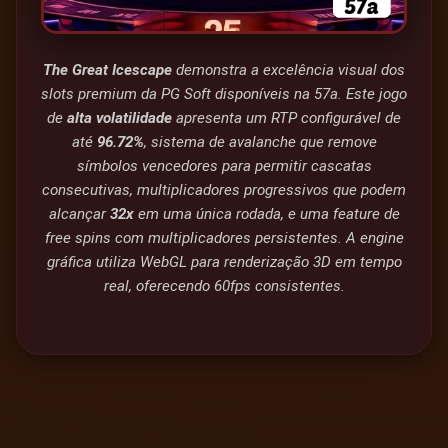
The Great Icescape
demonstra a excelência visual dos
slots premium da
PG Soft
disponíveis na 57a. Este jogo
de
alta volatilidade
apresenta um RTP configurável de
até
96.72%
, sistema de avalanche que remove
símbolos vencedores para permitir cascatas
consecutivas, multiplicadores progressivos que podem
alcançar
32x
em uma única rodada, e uma feature de
free spins com multiplicadores persistentes. A engine
gráfica utiliza WebGL para renderização 3D em tempo
real, oferecendo 60fps consistentes.