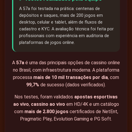
A 57a foi testada na prática: centenas de
depósitos e saques, mais de 200 jogos em
desktop, celular e tablet, além de fluxos de
cadastro e KYC. A avaliação técnica foi feita por
profissionais com experiência em auditoria de
plataformas de jogos online.
A
57a
é uma das principais opções de
cassino online
no Brasil, com infraestrutura moderna. A plataforma
processa
mais de 10 mil transações por dia
, com
99,7%
de sucesso (dados verificados).
Nos testes, foram validados
apostas esportivas
ao vivo
,
cassino ao vivo
em HD/4K e um catálogo
com
mais de 2.800 jogos
certificados de NetEnt,
Pragmatic Play, Evolution Gaming e PG Soft.