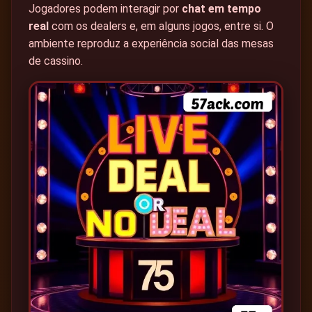
Jogadores podem interagir por
chat em tempo
real
com os dealers e, em alguns jogos, entre si. O
ambiente reproduz a experiência social das mesas
de cassino.