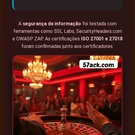
A
segurança da informação
foi testada com
ferramentas como SSL Labs, SecurityHeaders.com
e OWASP ZAP. As certificações
ISO 27001 e 27018
foram confirmadas junto aos certificadores.