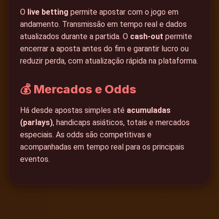
O
live betting
permite apostar com o jogo em
andamento. Transmissão em tempo real e dados
atualizados durante a partida. O
cash-out
permite
encerrar a aposta antes do fim e garantir lucro ou
reduzir perda, com atualização rápida na plataforma.
💰 Mercados e Odds
Há desde apostas simples até
acumuladas
(parlays)
, handicaps asiáticos, totais e mercados
especiais. As odds são competitivas e
acompanhadas em tempo real para os principais
eventos.